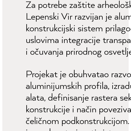
Za potrebe zaštite arheološ
Lepenski Vir razvijan je alu
konstrukcijski sistem prilag
uslovima integracije transpa
i očuvanja prirodnog osvetlj
Projekat je obuhvatao razvo
aluminijumskih profila, izra
alata, definisanje rastera s
konstrukcije i način povezi
čeličnom podkonstrukcijom.