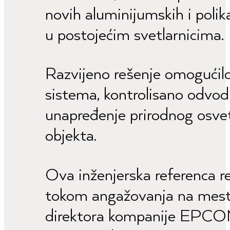
novih aluminijumskih i poli
u postojećim svetlarnicima.
Razvijeno rešenje omogućilo
sistema, kontrolisano odvod
unapređenje prirodnog osvet
objekta.
Ova inženjerska referenca re
tokom angažovanja na mestu
direktora kompanije EPCON 