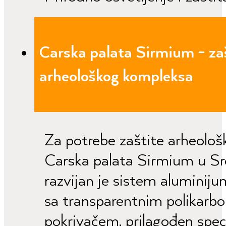
Carska palata Sirmium - zaš
arheološkog kompleksa
Za potrebe zaštite arheološk
Carska palata Sirmium u Sr
razvijan je sistem aluminiju
sa transparentnim polikarb
pokrivačem, prilagođen spe