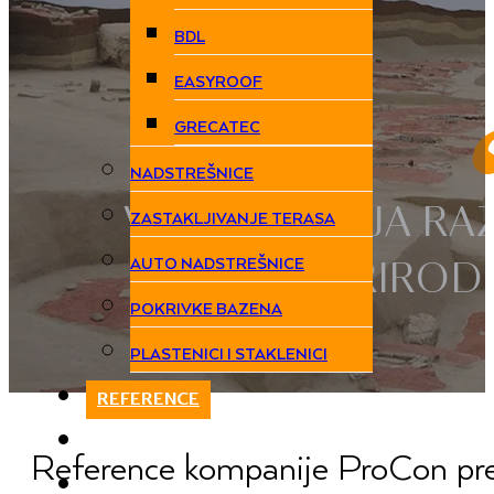
BDL
EASYROOF
GRECATEC
NADSTREŠNICE
VIŠE DECENIJA RA
ZASTAKLJIVANJE TERASA
AUTO NADSTREŠNICE
SISTEMA PRIROD
POKRIVKE BAZENA
PLASTENICI I STAKLENICI
REFERENCE
KNOW HOW
Reference kompanije ProCon pred
KONTAKT