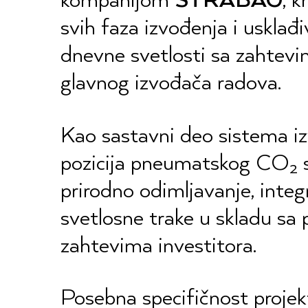
kompanijom
STRABAG
, k
svih faza izvođenja i usklađ
dnevne svetlosti sa zahtevim
glavnog izvođača radova.
Kao sastavni deo sistema iz
pozicija pneumatskog CO₂ 
prirodno odimljavanje, integ
svetlosne trake u skladu sa
zahtevima investitora.
Posebna specifičnost projekta