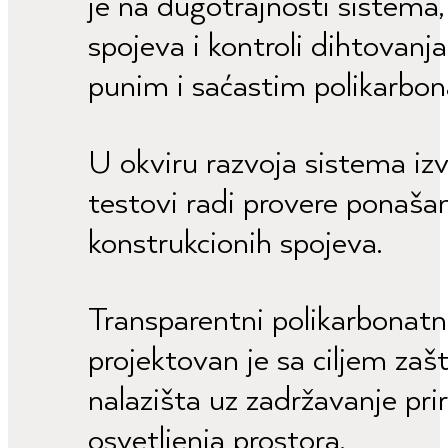
je na dugotrajnosti sistema
spojeva i kontroli dihtovanj
punim i saćastim polikarbo
U okviru razvoja sistema izv
testovi radi provere ponašan
konstrukcionih spojeva.
Transparentni polikarbonatn
projektovan je sa ciljem zaš
nalazišta uz zadržavanje pr
osvetljenja prostora.