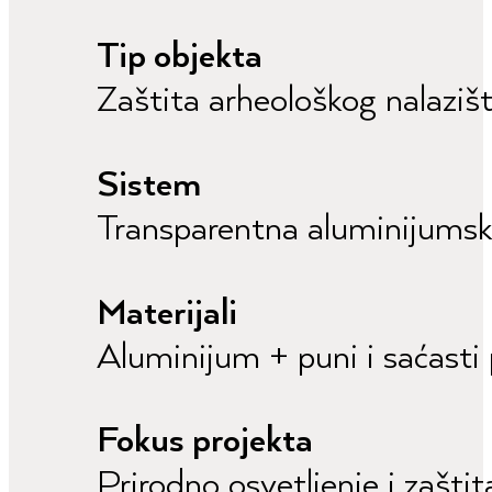
Tip objekta
Zaštita arheološkog nalaziš
Sistem
Transparentna aluminijumsk
Materijali
Aluminijum + puni i saćasti
Fokus projekta
Prirodno osvetljenje i zaštit