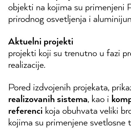
objekti na kojima su primenjeni
prirodnog osvetljenja i aluminiju
Aktuelni projekti
projekti koji su trenutno u fazi pr
realizacije.
Pored izdvojenih projekata, prika
realizovanih sistema
, kao i
komp
referenci
koja obuhvata veliki br
kojima su primenjene svetlosne tr