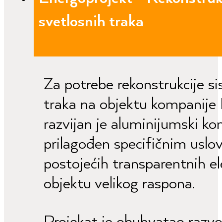
svetlosnih traka
Za potrebe rekonstrukcije s
traka na objektu kompanije
razvijan je aluminijumski ko
prilagođen specifičnim usl
postojećih transparentnih 
objektu velikog raspona.
Projekat je obuhvatao razv